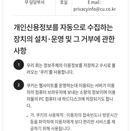
무 담당부서
호실
E mail :
처
서
privacyinfo@cu.co.kr
의
명,
정
연
개인신용정보를 자동으로 수집하는
보
락
를
처
장치의 설치·운영 및 그 거부에 관한
포
의
함
정
사항
한
보
표
를
1
우리 회는 정보주체의 이용정보를 저장하고 수시로 불
입
포
러오는 ‘쿠키’를 사용합니다.
니
함
다.
한
2
쿠키는 웹사이트를 운영하는데 이용되는 서버가 이용
표
자의 컴퓨터 브라우저에 보내는 소량의 정보이며 이용
입
자들의 PC 컴퓨터 내 하드디스크에 저장되기도 합니
니
다.
다.
가. 쿠키의 사용목적 : 이용자의 접속빈도나 방문시간
등을 파악하여 이용자에게 보다 편리한 서비스를 제
공하기 위해 사용됩니다.