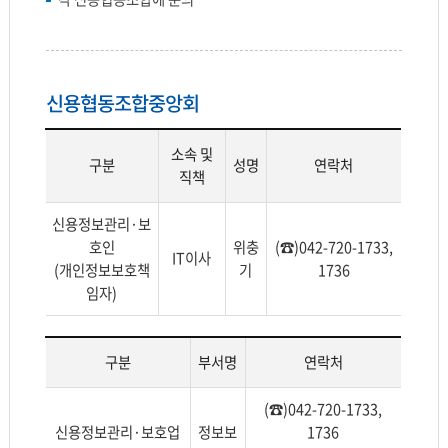
신용협동조합중앙회
소속 및
구분
성명
연락처
직책
구
신용정보관리·보
분,
호인
위충
(☎)042-720-1733,
IT이사
소
(개인정보보호책
기
1736
속
임자)
및
직
책,
구분
부서명
연락처
성
명,
구
(☎)042-720-1733,
연
분,
신용정보관리·보호업
정보보
1736
락
부