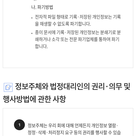
는
나. 파기방법
개
전자적 파일 형태로 기록·저장된 개인정보는 기록
인
을 재생할 수 없도록 파기합니다.
정
종이 문서에 기록·저장된 개인정보는 분쇄기로 분
보
쇄하거나 소각 또는 전문 파기업체를 통하여 파기
항
합니다.
목
으
로
나
누
어
정보주체와 법정대리인의 권리·의무 및
설
행사방법에 관한 사항
명
합
니
다.
1
정보주체는 우리 회에 대해 언제든지 개인정보 열람·
정정·삭제·처리정지 요구 등의 권리를 행사할 수 있습