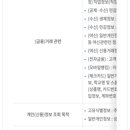
장/직업정보(직장명, 직위,
는
개
(공제·수신) 민감정보 :
인
(수신) 생체정보 : 장정맥
정
(수신) 민감정보 : 바이
보
(여신) 일반개인정보 : 
항
(금융)거래 관련
등 여신관련인 정보(가족
목
을
(여신) 신용거래정보, 
나
(전자금융) : 고객ID, 접
타
(모바일뱅킹) : 이동전화
낸
(체크카드) 일반개인정보
표
보, 학교명 및 스쿨뱅킹정
로
(상품명, 카드번호, 발급
구
입정보, 계좌번호, 결제 가
분,
항
목
고유식별정보 : 주민등록
개인(신용)정보 조회 목적
으
일반개인정보 : 성명, 주
로
나