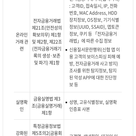
분,
: 고객ID, 접속일시, IP, 전화
관
번호, MAC Address, HDD
련
장치정보, OS정보, 기기식별
전자금융거래법
근
정보(UUID, SSAID), 앱토큰
제21조(안전성의
거,
정보, 쿠키 등 「전자금융거
온라인
확보의무) 제1항
항
래법」에 따른 수집 정보
거래 관
및 제2항, 제22조
목
련
(전자금융거래기
신용질서문란행위(신협 앱 이
의
록의 생성·보존
용 고객의 보이스피싱 피해 예
정
및 파기) 제1항
방, 전자금융거래 사고 방지)
보
조사를 위한 탐지정보, 탐지
를
된 악성 APP에 대한 진단정
포
보 등
함
한
금융실명법 제3
표
실명확
성명, 고유식별정보, 실명확
조(금융실명거래)
입
인
인증표 사본
제1항
니
다.
특정금융정보법
강화된
제5조의2(금융회