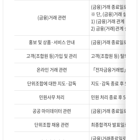
개
(금융)거래 종료일로부터 5
인
※ 단, (금융)거래 설정을
(금융)거래 관련
정
1) (금융)거래 관계 설정된
보
2) 금융(거래)관계 설정되지
처
리
홍보 및 상품·서비스 안내
(금융)거래 종료일로부터 2
및
보
고객(조합원 등)가입 및 관리
고객(조합원 등) 탈퇴일까
유
기
온라인 거래 관련
「전자금융거래법」 시행령
간
을
단위조합에 대한 지도·감독
지도·감독 종료 후 5년
나
타
민원사무 처리
민원 처리 종료 후 5년
낸
공공 마이데이터 관련
(금융)거래 종료일로부터 5
표
로
단위조합 채용 관련
최종합격자 발표일로부터 5일
구
분,
(금융)거래종료일로부터 5