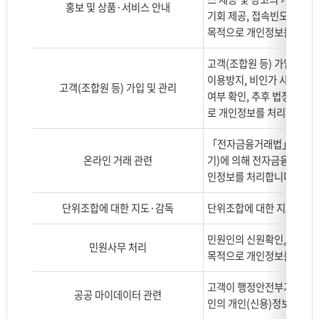
홍보 및 상품·서비스 안내
을
기회 제공, 접속빈도 파악,
나
목적으로 개인정보를 처리
타
낸
고객(조합원 등) 가입, 회
표
이용방지, 비인가 사용방지,
고객(조합원 등) 가입 및 관리
로
여부 확인, 추후 법정대리인 
구
로 개인정보를 처리합니다.
분,
처
「전자금융거래법」 제21조
리
온라인 거래 관련
기)에 의해 전자금융거래의 
목
인정보를 처리합니다.
적
으
단위조합에 대한 지도·감독
단위조합에 대한 지도 및 
로
나
민원인의 신원확인, 민원사
민원사무 처리
누
목적으로 개인정보를 처리
어
고객이 행정안전부가 운영하
설
공공 마이데이터 관련
인의 개인(신용)정보를 본
명