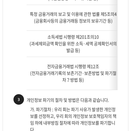
존
되
특정 금융거래의 보고 및 이용에 관한 법률 제5조의4
는
(금융회사등의 금융거래등 정보의 보유기간 등)
개
인
정
소득세법 시행령 제201조의10
연도별
보
(과세제외금액 확인을 위한 소득·세액 공제확인서의
를
발급 등)
나
전자
타
전자금융거래법 시행령 제12조
좌로
낸
(전자금융거래기록의 보존기간·보존방법 및 파기절
료,
표
차？방법 등)
로
보
존
3
개인정보 파기의 절차 및 방법은 다음과 같습니다.
근
가. 파기절차 : 우리 회는 파기 사유가 발생한 개인정
거,
보를 선정하고, 우리 회의 개인정보 보호책임자의 책
보
임 하에 내부방침 절차에 따라 개인정보를 파기합니
존
다.
하