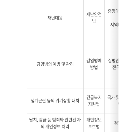
인
중앙대책본부
정
재난안전
재난대응
는
보
법
지역대책본
의
제
3
자
제
공
감염병예
질병관리청 
감염병의 예방 및 관리
사
방법
전국 시·도
항
나
타
낸
긴급복지
국가 및 지방
표
생계곤란 등의 위기상황 대처
지원법
단체
로
분
납치, 감금 등 범죄와 관련된 자
개인정보
류,
경찰관서
의 개인정보 처리
보호법
근