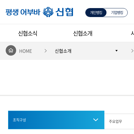
개인뱅킹
기업뱅킹
평생 어부바 신협
신협소식
신협소개
HOME
신협소개
조직구성
주요업무