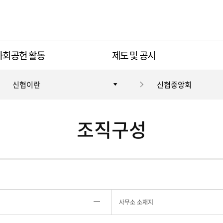
사회공헌 활동
제도 및 공시
신협이란
신협중앙회
조직구성
사무소 소재지