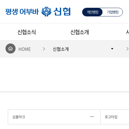
개인뱅킹
기업뱅킹
평생 어부바 신협
신협소식
신협소개
HOME
신협소개
심볼마크
로고타입