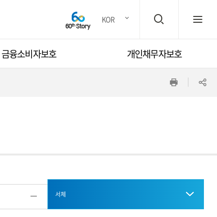
검
전
KOR
금융소비자보호
개인채무자보호
색
체
인
공
창
메
쇄
유
뉴
하
기
열
서체
기