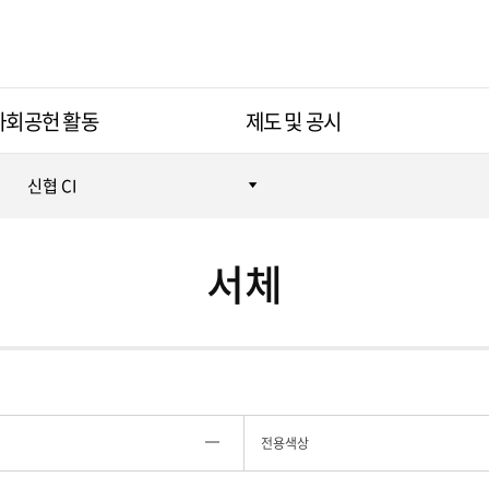
사회공헌 활동
제도 및 공시
신협 CI
서체
전용색상