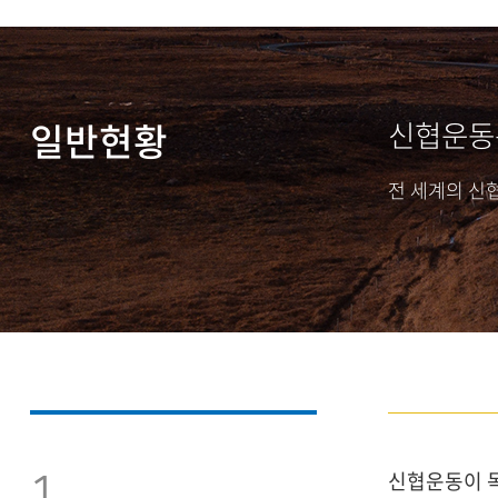
일반현황
신협운동은
전 세계의 신
1
신협운동이 독