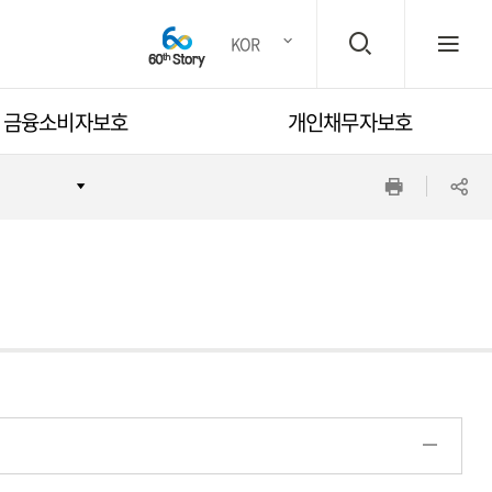
검
전
KOR
금융소비자보호
개인채무자보호
색
체
인
공
창
메
쇄
유
뉴
하
기
열
기