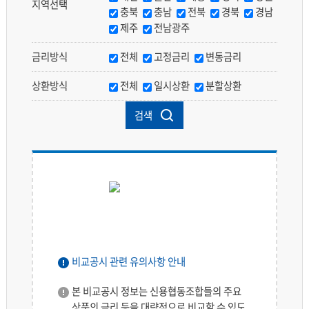
주택담보대출
지역선택
충북
충남
전북
경북
경남
제주
전남광주
대출기한전 상환수수료율 및 연체이자율
금리방식
전체
고정금리
변동금리
대출수수료 안내
상환방식
전체
일시상환
분할상환
대출모집인 수수료 안내
검색
비교공시 관련 유의사항 안내
본 비교공시 정보는 신용협동조합들의 주요
상품의 금리 등을 대략적으로 비교할 수 있도