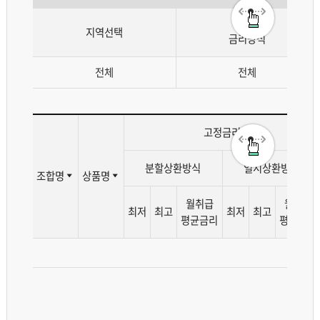
지역선택
금리방식
주
전체
전체
택
종
류,
금
고정금리
리
방
분할상환방식
일시상환방식
조합명
상품명
식,
상
월취급
월취급
최저
최고
최저
최고
환
평균금리
평균금리
방
식,
조
검색 전
대
합
출
명,
금
금
액,
융