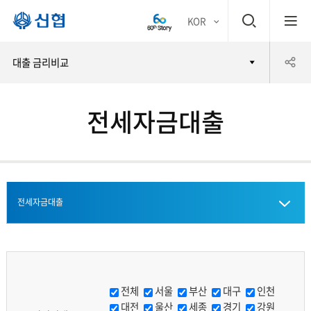
검
KOR
평생
색
공
대출 금리비교
어부
창
유
바 신
전세자금대출
하
협
기
전세자금대출
신용대출
중금리신용대출
전체
서울
부산
대구
인천
대전
울산
세종
경기
강원